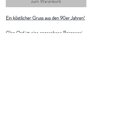
zum Warenkorb
Ein köstlicher Gruss aus den 90er Jahren!
Glen Ord ist eine angesehene Brennerei,
die als Single Malt und von Blendern
gleichermassen begehrt ist. Die Brennerei
betreibt ihre eigenen Mälzereien, die alle
nördlichen Brennereien von Diageo sowie
Talisker und gelegentlich stark getorftes
Malz für die Islay-Standorte beliefern.
Glen Ord wurde erstmals in den 1980er
Jahren offiziell als Single Malt abgefüllt,
hatte aber im Laufe der Jahre eine Fülle
unterschiedlicher Namen; Glen Ord,
Glenordie, Ordie, Ord und Muir of Ord.
Es ist derzeit Teil des Singleton-Stalls.