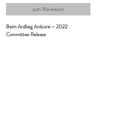
zum Warenkorb
Beim
Ardbeg Ardcore – 2022
Committee Release
handelt es sich um einen rauchigen Single
Malt Whisky von Ardbeg.
Die Abfüllung erfolgte als Committe
Release im April 2022, nicht kühlgefiltert
und nicht eingefärbt in limitierter Ausgabe.
Verkostung:
An der Nase:
Würzig und spicy, feiert
Ardcore mit Nuancen von Marmite
(Würzpaste), angekohltem Toast und
schwarzem Zichorienkaffee einen wahren