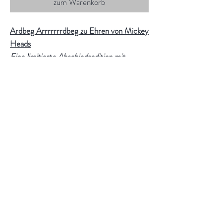
zum Warenkorb
Ardbeg Arrrrrrrdbeg zu Ehren von Mickey
Heads
Eine limitierte Abschiedsedition mit
rollendem „R“ für den langjährigen
Ardbeg-Kapitän.
Seit dem Jahr 2007 führte Mickey Heads
als Destillerie Manager das „Ardbeg-
Schiff“. Zum Abschied in den Ruhestand
ehrt die Islay Destillerie Mickey mit einer
besonderen Edition. Arrrrrrrdbeg! ist der
erste Whisky der Destillerie, der
vollständig in ehemaligen Rye-
Whiskeyfässern reifte. Eine besonders
würzige Edition, mit einer Donnerbüchse