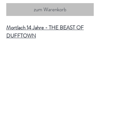
zum Warenkorb
Mortlach 14 Jahre - THE BEAST OF
DUFFTOWN
Die einzigartige, für Mortlach typische
Technik der 2.81 Destillation ("the Beast
of Dufftown"), wurde von Dr. Alexander
Cowie erfunden. Er war ein Reisender und
kehrte von Hongkong nach Schottland
zurück, um die Mortlach Distillery von
seinem Vater, George Cowie, zu
übernehmen. Der 14 jährige Mortlach gilt
als Erinnerung an seine Reise.
Fassausbau:
Ex-Sherry- und Ex-Bourbon-Fässer