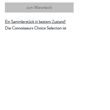
zum Warenkorb
Ein Sammlerstück in bestem Zustand!
Die Connoisseurs Choice Selection ist
eine Serie vom unabhängigen Abfüller
Gordon & MacPhail, welcher Fässer direkt
nach deren Abfüllung bei den ältesten
Destillerien Schottlands erworben hat und
in eigenen Lagerhallen reifen liess. Bereits
in den 1960ern entwickelte George
Urquhart eine Reihe von seltenen und sehr
begehrten Single Malt Scotch Whiskys,
die die besonderen Eigenschaften der
jeweiligen Destillerien widerspiegeln. Die
Reihe wurde stetig weiterentwickelt und
ist bei Sammlern sehr beliebt. Mittlerweile